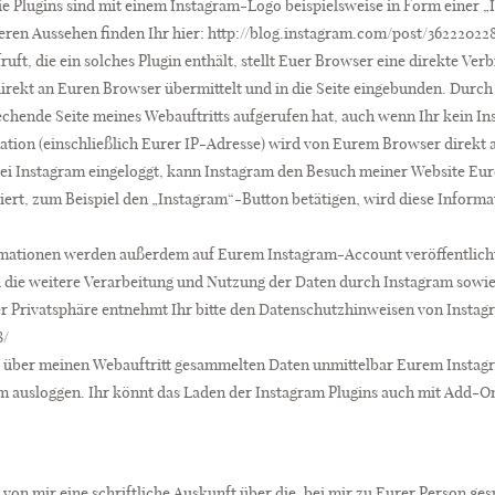
Die Plugins sind mit einem Instagram-Logo beispielsweise in Form einer
deren Aussehen finden Ihr hier: http://blog.instagram.com/post/3622202
ruft, die ein solches Plugin enthält, stellt Euer Browser eine direkte Ve
direkt an Euren Browser übermittelt und in die Seite eingebunden. Durch
chende Seite meines Webauftritts aufgerufen hat, auch wenn Ihr kein In
mation (einschließlich Eurer IP-Adresse) wird von Eurem Browser direkt 
r bei Instagram eingeloggt, kann Instagram den Besuch meiner Website E
iert, zum Beispiel den „Instagram“-Button betätigen, wird diese Informat
ormationen werden außerdem auf Eurem Instagram-Account veröffentlich
ie weitere Verarbeitung und Nutzung der Daten durch Instagram sowie
r Privatsphäre entnehmt Ihr bitte den Datenschutzhinweisen von Instag
8/
ie über meinen Webauftritt gesammelten Daten unmittelbar Eurem Instag
 ausloggen. Ihr könnt das Laden der Instagram Plugins auch mit Add-O
, von mir eine schriftliche Auskunft über die, bei mir zu Eurer Person g