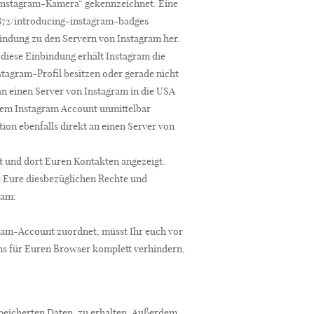
 „Instagram-Kamera“ gekennzeichnet. Eine
2872/introducing-instagram-badges
rbindung zu den Servern von Instagram her.
 diese Einbindung erhält Instagram die
stagram-Profil besitzen oder gerade nicht
an einen Server von Instagram in die USA
urem Instagram Account unmittelbar
ion ebenfalls direkt an einen Server von
t und dort Euren Kontakten angezeigt.
 Eure diesbezüglichen Rechte und
ram:
ram-Account zuordnet, müsst Ihr euch vor
ns für Euren Browser komplett verhindern,
espeicherten Daten, zu erhalten. Außerdem