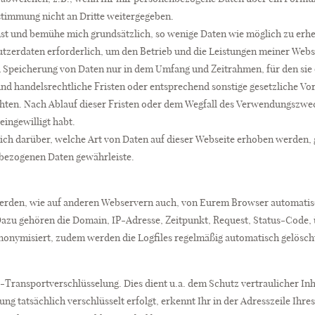
timmung nicht an Dritte weitergegeben.
st und bemühe mich grundsätzlich, so wenige Daten wie möglich zu erheb
zerdaten erforderlich, um den Betrieb und die Leistungen meiner Websei
d Speicherung von Daten nur in dem Umfang und Zeitrahmen, für den sie
nd handelsrechtliche Fristen oder entsprechend sonstige gesetzliche Vo
ichten. Nach Ablauf dieser Fristen oder dem Wegfall des Verwendungszw
eingewilligt habt.
 ich darüber, welche Art von Daten auf dieser Webseite erhoben werden,
nbezogenen Daten gewährleiste.
werden, wie auf anderen Webservern auch, von Eurem Browser automatisc
Dazu gehören die Domain, IP-Adresse, Zeitpunkt, Request, Status-Code, 
anonymisiert, zudem werden die Logfiles regelmäßig automatisch gelösch
Transportverschlüsselung. Dies dient u.a. dem Schutz vertraulicher Inh
 tatsächlich verschlüsselt erfolgt, erkennt Ihr in der Adresszeile Ihres 