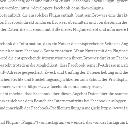
hoch“-Zeichen) oder sind mit dem Zusatz „Facebook Social Plugin“ geken
hen werden: https://developers.facebook.com/docs/plugins/.
ts aufruft, die ein solches Plugin enthält, baut sein Browser eine dire
von Facebook direkt an Euren Browser übermittelt und von diesem in die 
der Daten, die Facebook mit Hilfe dieses Plugins erhebt und informiere
cebook die Information, dass ein Nutzer die entsprechende Seite des Ange
esuch seinem Facebook-Konto zuordnen. Wenn Nutzer mit den Plugins in
ird die entsprechende Information von Ihrem Browser direkt an Faceboo
 besteht trotzdem die Möglichkeit, dass Facebook seine IP-Adresse in Er
te IP-Adresse gespeichert. Zweck und Umfang der Datenerhebung und die
ichen Rechte und Einstellungsmöglichkeiten zum Schutz der Privatsphä
ommen werden: https://www.facebook.com/about/privacy/.
nicht möchte, dass Facebook über dieses Angebot Daten über ihn sammel
ss er sich vor dem Besuch des Internetauftritts bei Facebook ausloggen
nd innerhalb der Facebook-Profileinstellungen möglich: https://www.f
al Plugins („Plugins“) von Instagram verwendet, das von der Instagram 