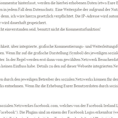
 Kommentar hinterlasst, werden die hierbei erhobenen Daten (etwa Eure 
en in jedem Fall dem Datenschutz. Eine Weitergabe der aufgrund der Nut
ei denn, ich wäre hierzu gesetzlich verpflichtet. Die IP-Adresse wird auto
wird dauerhaft gespeichert.
cht einverstanden seid, benutzt nicht die Kommentarfunktion!
ichkeit, über integrierte, grafische Kommentierungs- und Weiterleitung
. Wenn Ihr auf die grafische Darstellung (Symbol) des jeweiligen sozial
ter. In der Regel werden erst dann vom gewählten Netzwerk Besucherda
keinen Einfluss habe. Details zu den auf dieser Webseite integrierten N
 durch den jeweiligen Betreiber des sozialen Netzwerks können Ihr de
rks entnehmen. Wenn Ihr die Erhebung Eurer Benutzerdaten durch sozial
es sozialen Netzwerkes facebook.com, welches von der Facebook Ireland 
„Facebook“). Die Plugins sind an einem der Facebook Logos erkennbar (wei