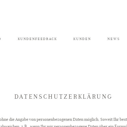
O
KUNDENFEEDBACK
KUNDEN
NEWS
DATENSCHUTZERKLÄRUNG
h ohne die Angabe von personenbezogenen Daten möglich. Soweit Ihr be
s abweichen, z.B., wenn Ihr mir personenbezogene Daten über ein Formul